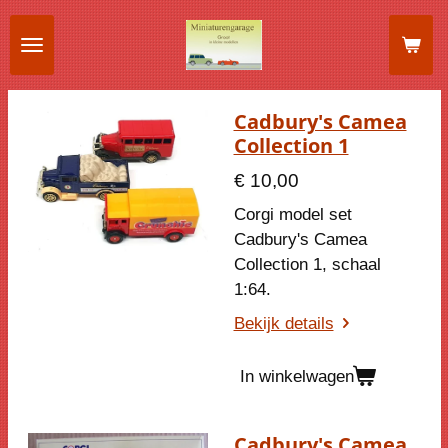
Ga
direct
naar
de
Cadbury's Camea
hoofdinhoud
Collection 1
€ 10,00
Corgi model set
Cadbury's Camea
Collection 1, schaal
1:64.
Bekijk details
In winkelwagen
Cadbury's Camea