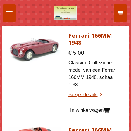
Ga
direct
naar
de
Ferrari 166MM
hoofdinhoud
1948
€ 5,00
Classico Collezione
model van een Ferrari
166MM 1948, schaal
1:38.
Bekijk details
In winkelwagen
Ferrari 166MM