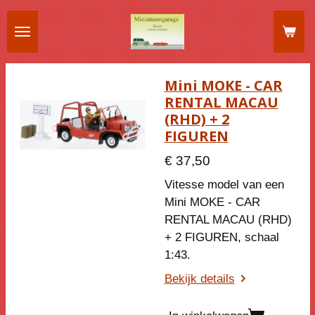
Ga
direct
naar
de
Mini MOKE - CAR
hoofdinhoud
RENTAL MACAU
(RHD) + 2
FIGUREN
€ 37,50
Vitesse model van een
Mini MOKE - CAR
RENTAL MACAU (RHD)
+ 2 FIGUREN, schaal
1:43.
Bekijk details