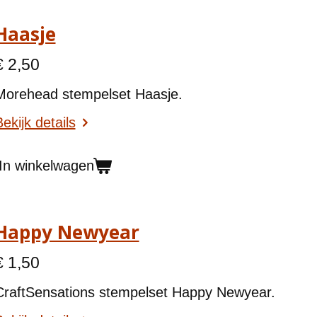
Haasje
€ 2,50
Morehead stempelset Haasje.
ekijk details
In winkelwagen
Happy Newyear
€ 1,50
CraftSensations stempelset Happy Newyear.