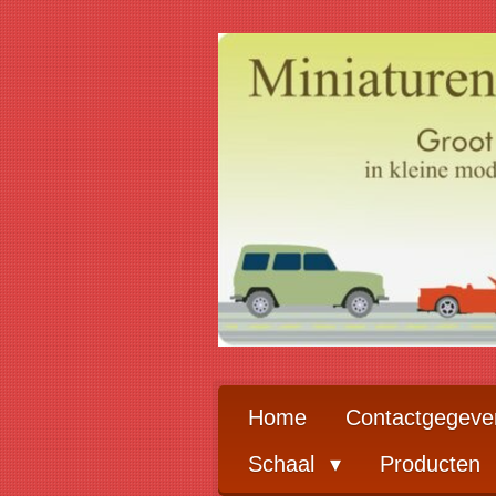
Ga
direct
naar
de
hoofdinhoud
Home
Contactgegeve
Schaal
Producten