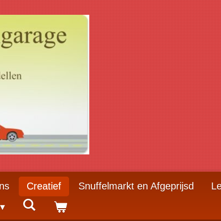
ns
Creatief
Snuffelmarkt en Afgeprijsd
Le