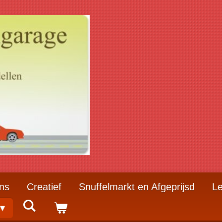
ns
Creatief
Snuffelmarkt en Afgeprijsd
Le