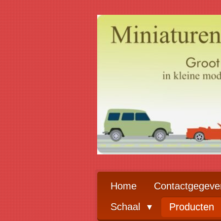
Ga
direct
naar
de
hoofdinhoud
Home
Contactgegeve
Schaal
Producten