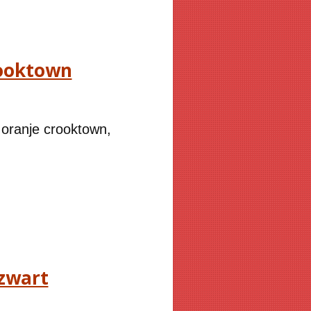
rooktown
ranje crooktown,
zwart