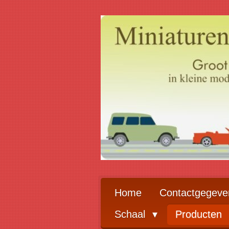
Ga
direct
naar
de
hoofdinhoud
Home
Contactgegeve
Schaal
Producten