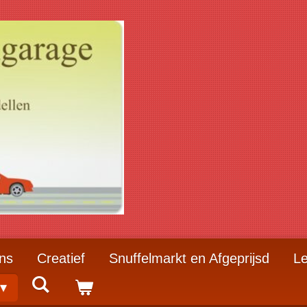
ns
Creatief
Snuffelmarkt en Afgeprijsd
Le