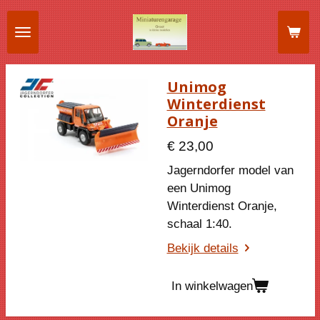
Ga
direct
naar
de
Unimog
hoofdinhoud
Winterdienst
Oranje
€ 23,00
Jagerndorfer model van
een Unimog
Winterdienst Oranje,
schaal 1:40.
Bekijk details
In winkelwagen