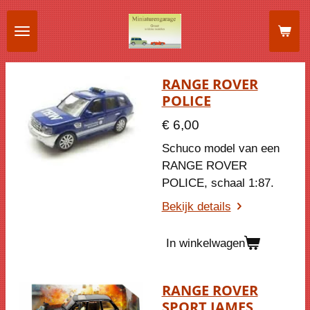
Ga
direct
naar
de
RANGE ROVER
hoofdinhoud
POLICE
€ 6,00
Schuco model van een
RANGE ROVER
POLICE, schaal 1:87.
Bekijk details
In winkelwagen
RANGE ROVER
SPORT JAMES