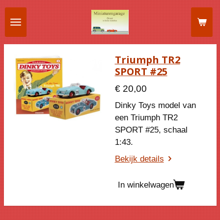
Ga
direct
naar
de
Triumph TR2
hoofdinhoud
SPORT #25
€ 20,00
Dinky Toys model van
een Triumph TR2
SPORT #25, schaal
1:43.
Bekijk details
In winkelwagen