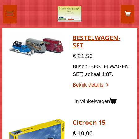
Ga
direct
naar
de
BESTELWAGEN-
hoofdinhoud
SET
€ 21,50
Busch
BESTELWAGEN-
SET
, schaal 1:87.
Bekijk details
In winkelwagen
Citroen 15
€ 10,00