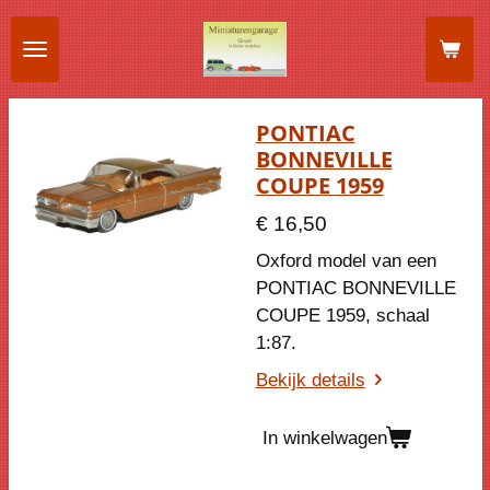
Ga
direct
naar
de
PONTIAC
hoofdinhoud
BONNEVILLE
COUPE 1959
€ 16,50
Oxford model van een
PONTIAC BONNEVILLE
COUPE 1959, schaal
1:87.
Bekijk details
In winkelwagen