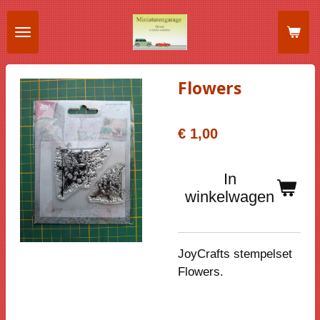
Ga
direct
naar
de
Flowers
hoofdinhoud
€ 1,00
In
winkelwagen
JoyCrafts stempelset
Flowers.