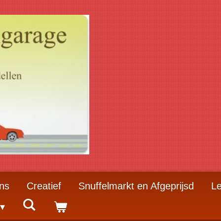
ns
Creatief
Snuffelmarkt en Afgeprijsd
Le