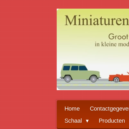
Ga
direct
naar
de
hoofdinhoud
Home
Contactgegeve
Schaal
Producten