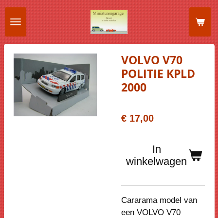
Ga
direct
naar
de
VOLVO V70
hoofdinhoud
POLITIE KPLD
2000
€ 17,00
In
winkelwagen
Cararama model van
een VOLVO V70