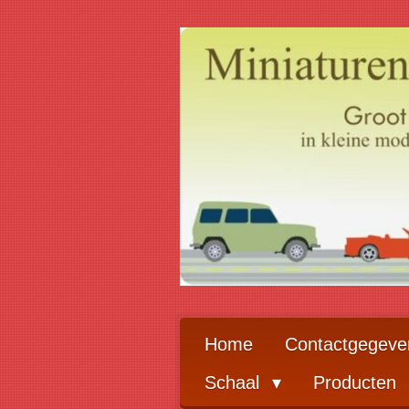
Ga
direct
naar
de
hoofdinhoud
Home
Contactgegeve
Schaal
Producten