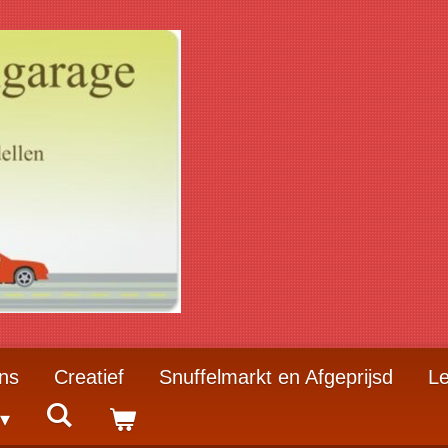
ns
Creatief
Snuffelmarkt en Afgeprijsd
Le