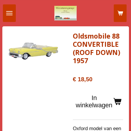
Ga
direct
naar
de
Oldsmobile 88
hoofdinhoud
CONVERTIBLE
(ROOF DOWN)
1957
€ 18,50
In
winkelwagen
Oxford model van een