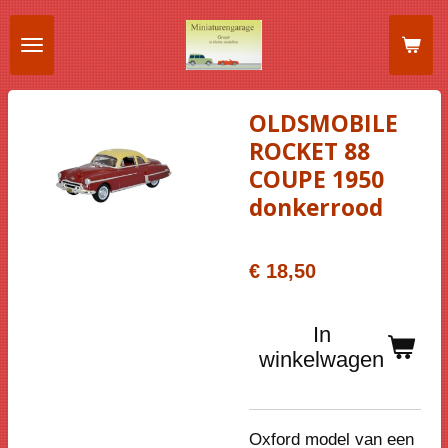
Ga
direct
naar
de
OLDSMOBILE
hoofdinhoud
ROCKET 88
COUPE 1950
donkerrood
€ 18,50
In
winkelwagen
Oxford model van een