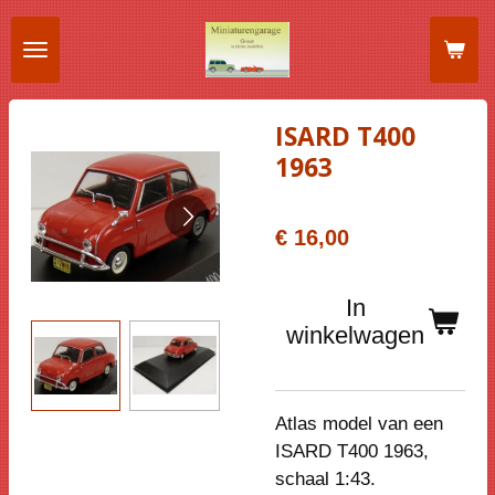
Ga
direct
naar
de
ISARD T400
hoofdinhoud
1963
€ 16,00
In
winkelwagen
Atlas model van een
ISARD T400 1963,
schaal 1:43.