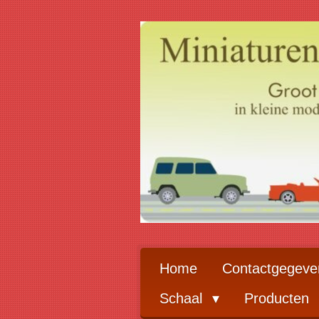
Ga
direct
naar
de
hoofdinhoud
Home
Contactgegeve
Schaal
Producten