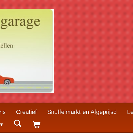
ns
Creatief
Snuffelmarkt en Afgeprijsd
Le