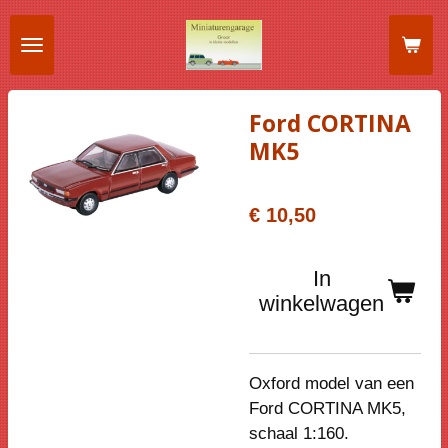
Ga
direct
naar
de
Ford CORTINA
hoofdinhoud
MK5
€ 10,50
In
winkelwagen
Oxford model van een
Ford CORTINA MK5,
schaal 1:160.