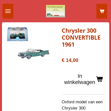
Ga
direct
naar
de
Chrysler 300
hoofdinhoud
CONVERTIBLE
1961
€ 14,00
In
winkelwagen
Oxford model van een
Chrysler 300