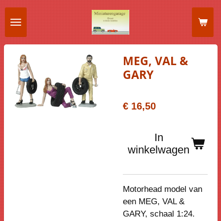
Ga
direct
naar
de
MEG, VAL &
hoofdinhoud
GARY
€ 16,50
In
winkelwagen
Motorhead model van
een
MEG, VAL &
GARY
, schaal 1:24.