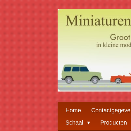
Ga
direct
naar
de
hoofdinhoud
Home
Contactgegeve
Schaal
Producten