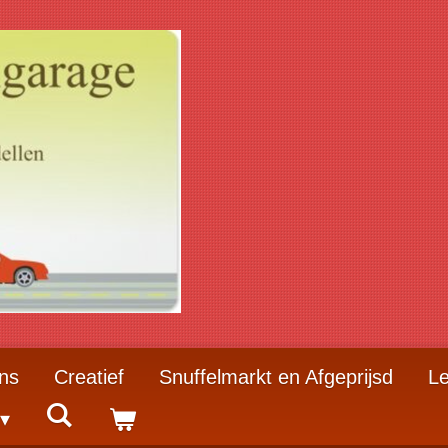
ns
Creatief
Snuffelmarkt en Afgeprijsd
Le