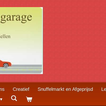
ns
Creatief
Snuffelmarkt en Afgeprijsd
Le