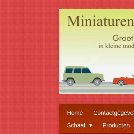
Ga
direct
naar
de
hoofdinhoud
Home
Contactgegeve
Schaal
Producten