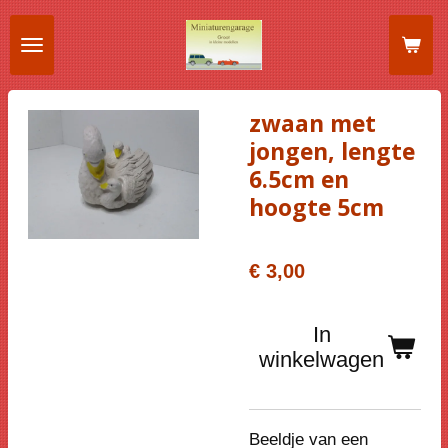
Ga
direct
naar
de
zwaan met
hoofdinhoud
jongen, lengte
6.5cm en
hoogte 5cm
€ 3,00
In
winkelwagen
Beeldje van een