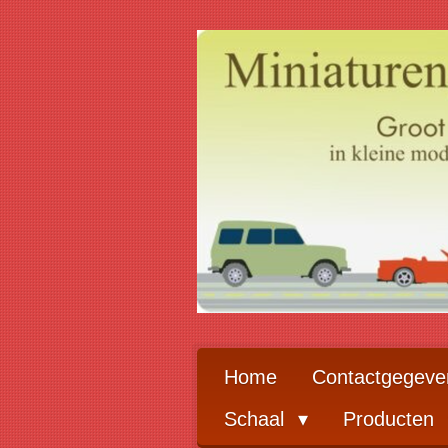
Ga
direct
naar
de
hoofdinhoud
Home
Contactgegeve
Schaal
Producten