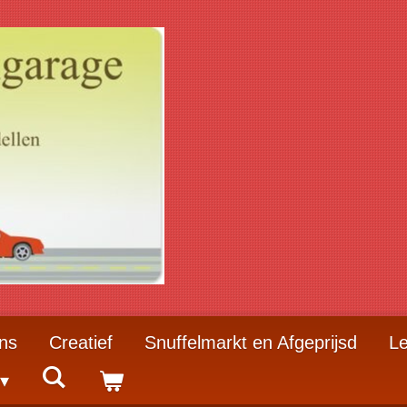
ns
Creatief
Snuffelmarkt en Afgeprijsd
Le