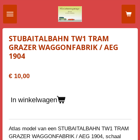
Ga
direct
naar
de
STUBAITALBAHN TW1 TRAM
hoofdinhoud
GRAZER WAGGONFABRIK / AEG
1904
€ 10,00
In winkelwagen
Atlas model van een
STUBAITALBAHN TW1 TRAM
GRAZER WAGGONFABRIK / AEG 1904
, schaal