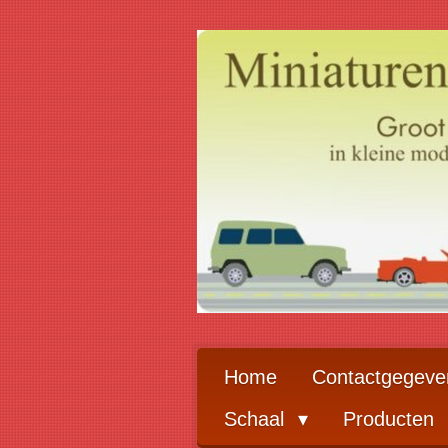
Ga
direct
naar
de
hoofdinhoud
Home
Contactgegeve
Schaal
Producten