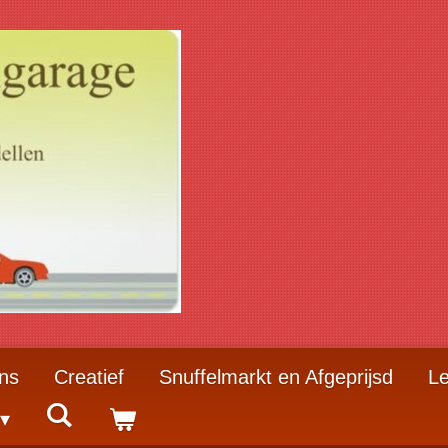
ns
Creatief
Snuffelmarkt en Afgeprijsd
Le