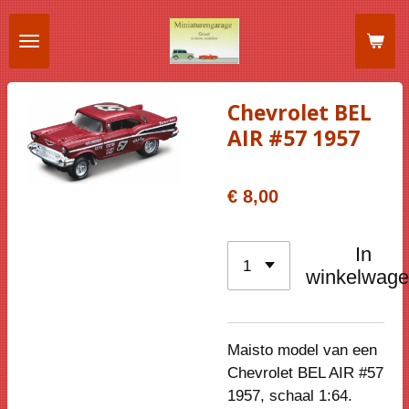
Ga
direct
naar
de
Chevrolet BEL
hoofdinhoud
AIR #57 1957
€ 8,00
In
winkelwag
Maisto model van een
Chevrolet BEL AIR #57
1957
, schaal 1:64.