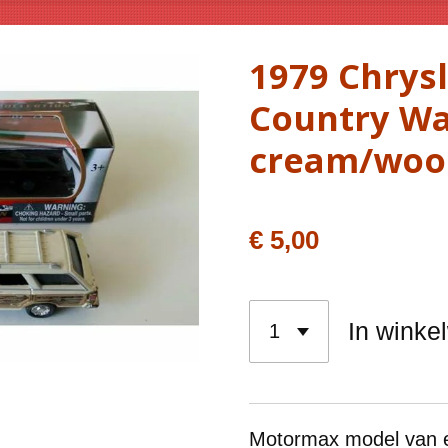
1979 Chrys
Country W
cream/woo
€ 5,00
In winke
Motormax model van