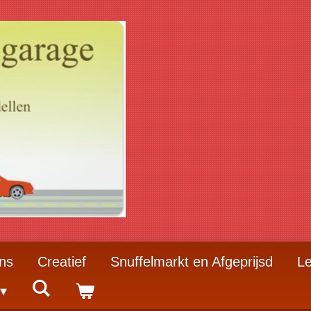
ns
Creatief
Snuffelmarkt en Afgeprijsd
Le