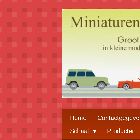
Ga
direct
naar
de
hoofdinhoud
Home
Contactgegeve
Schaal
Producten