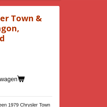
ler Town &
agon,
d
lwagen
 een
1979 Chrysler Town