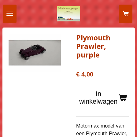
Ga
direct
naar
de
Plymouth
hoofdinhoud
Prawler,
purple
€ 4,00
In
winkelwagen
Motormax model van
een
Plymouth Prawler,