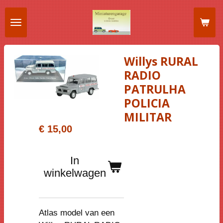
Ga
direct
naar
de
Willys RURAL
hoofdinhoud
RADIO
PATRULHA
POLICIA
MILITAR
€ 15,00
In
winkelwagen
Atlas model van een