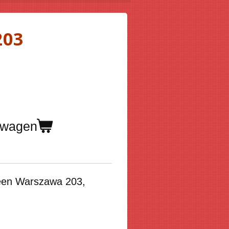
203
lwagen
een
Warszawa 203
,