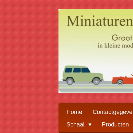
Ga
direct
naar
de
hoofdinhoud
Home
Contactgegeve
Schaal
Producten