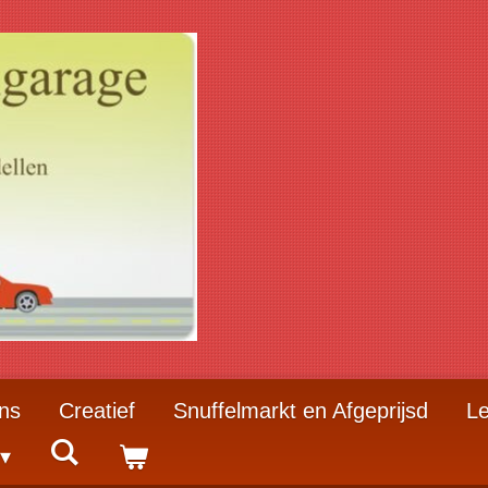
ns
Creatief
Snuffelmarkt en Afgeprijsd
Le