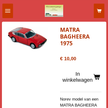
Ga
direct
naar
de
MATRA
hoofdinhoud
BAGHEERA
1975
€ 10,00
In
winkelwagen
Norev model van een
MATRA BAGHEERA