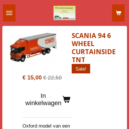
Ga
direct
naar
de
SCANIA 94 6
hoofdinhoud
WHEEL
CURTAINSIDE
TNT
Sale!
€ 15,00
€ 22,50
In
winkelwagen
Oxford model van een