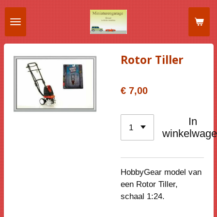
Ga
direct
naar
de
Rotor Tiller
hoofdinhoud
€ 7,00
In
winkelwag
HobbyGear model van
een
Rotor Tiller
,
schaal 1:24.