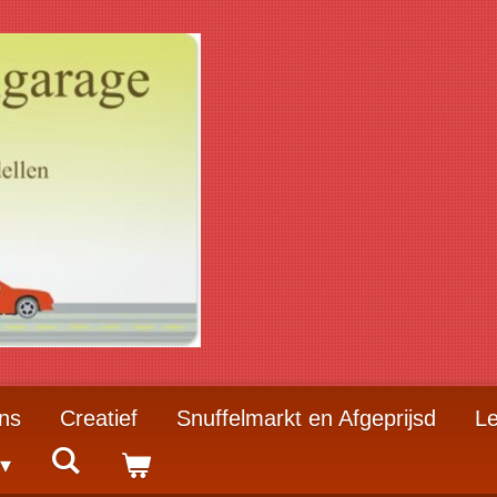
ns
Creatief
Snuffelmarkt en Afgeprijsd
Le