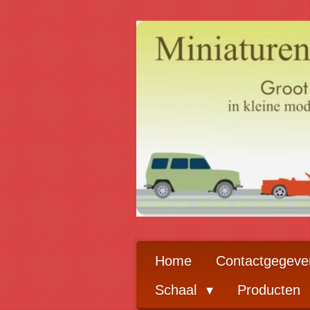
Ga
direct
naar
de
hoofdinhoud
Home
Contactgegeve
Schaal
Producten