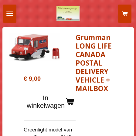
Ga
direct
naar
de
Grumman
hoofdinhoud
LONG LIFE
CANADA
POSTAL
DELIVERY
€ 9,00
VEHICLE +
MAILBOX
In
winkelwagen
Greenlight model van