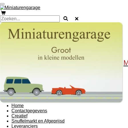
Ga
direct
naar
de
hoofdinhoud
M
Home
Contactgegevens
Creatief
Snuffelmarkt en Afgeprijsd
Leveranciers