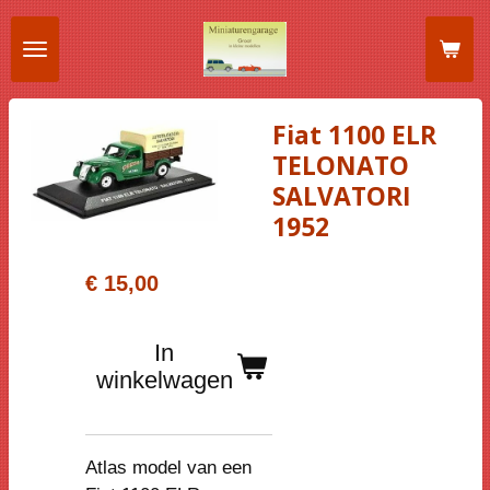
Ga
direct
naar
de
Fiat 1100 ELR
hoofdinhoud
TELONATO
SALVATORI
1952
€ 15,00
In
winkelwagen
Atlas model van een