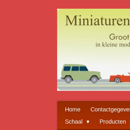
Ga
direct
naar
de
hoofdinhoud
Home
Contactgegeve
Schaal
Producten