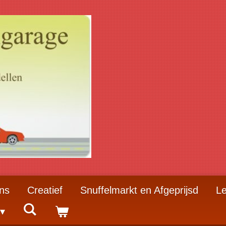
ns
Creatief
Snuffelmarkt en Afgeprijsd
Le