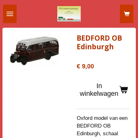
Ga
direct
naar
de
BEDFORD OB
hoofdinhoud
Edinburgh
€ 9,00
In
winkelwagen
Oxford model van een
BEDFORD OB
Edinburgh, schaal