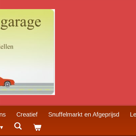
ns
Creatief
Snuffelmarkt en Afgeprijsd
Le