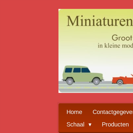
Ga
direct
naar
de
hoofdinhoud
Home
Contactgegeve
Schaal
Producten