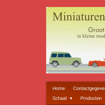
Ga
direct
naar
de
hoofdinhoud
Home
Contactgegeve
Schaal
Producten