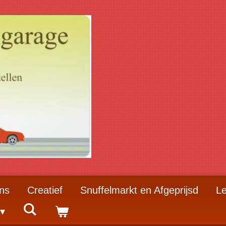
ns
Creatief
Snuffelmarkt en Afgeprijsd
Le