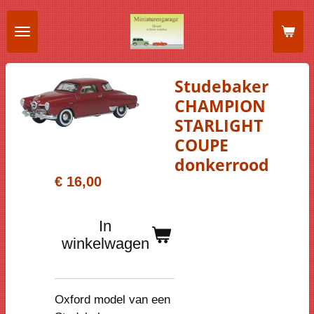
Ga
direct
naar
de
Studebaker
hoofdinhoud
CHAMPION
STARLIGHT
COUPE
donkerrood
€ 16,00
In
winkelwagen
Oxford model van een