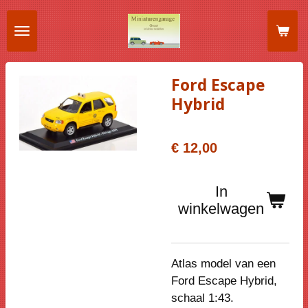
Ga
direct
naar
de
Ford Escape
hoofdinhoud
Hybrid
€ 12,00
In
winkelwagen
Atlas model van een
Ford Escape Hybrid,
schaal 1:43.