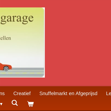
ns
Creatief
Snuffelmarkt en Afgeprijsd
Le