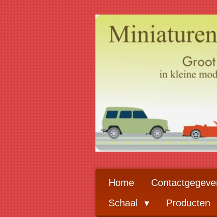
Ga
direct
naar
de
hoofdinhoud
Home
Contactgegeve
Schaal
Producten