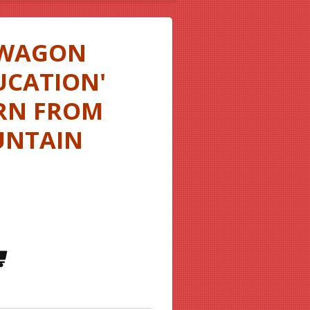
 WAGON
UCATION'
URN FROM
UNTAIN