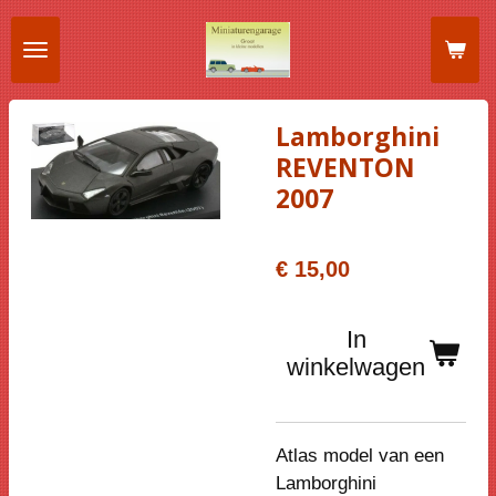
Ga
direct
naar
de
Lamborghini
hoofdinhoud
REVENTON
2007
€ 15,00
In
winkelwagen
Atlas model van een
Lamborghini