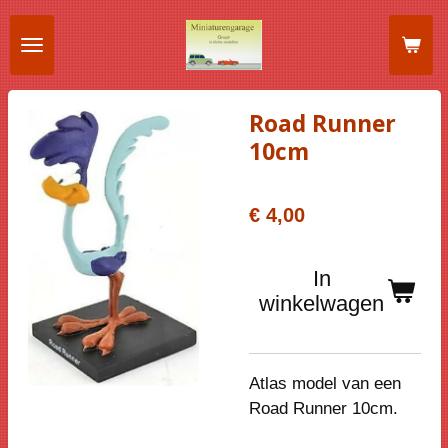
Ga
direct
naar
de
Road Runner
hoofdinhoud
10cm
€ 4,00
In
winkelwagen
Atlas model van een
Road Runner 10cm.