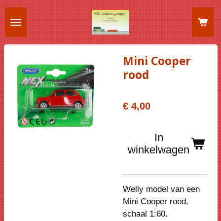
Ga
direct
naar
de
Mini Cooper
hoofdinhoud
rood
€ 4,00
In
winkelwagen
Welly model van een
Mini Cooper rood,
schaal 1:60.